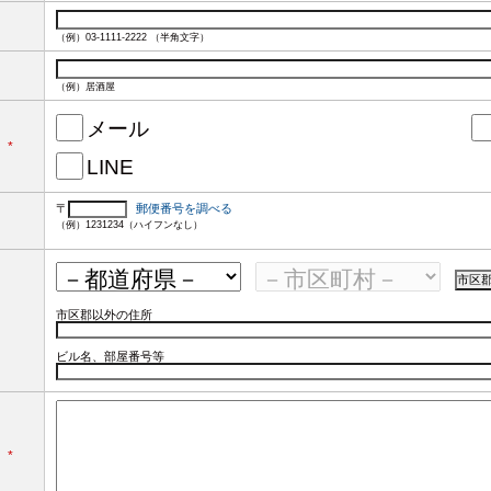
（例）03-1111-2222 （半角文字）
（例）居酒屋
メール
*
LINE
〒
郵便番号を調べる
（例）1231234（ハイフンなし）
市区郡以外の住所
ビル名、部屋番号等
*