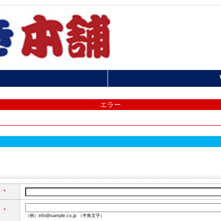
エラー
*
*
（例）info@sample.co.jp （半角文字）