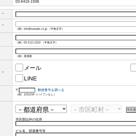
03-6416-1506
*
*
（例）info@sample.co.jp （半角文字）
（例）03-1111-2222 （半角文字）
（例）居酒屋
メール
*
LINE
〒
郵便番号を調べる
（例）1231234（ハイフンなし）
市区郡以外の住所
ビル名、部屋番号等