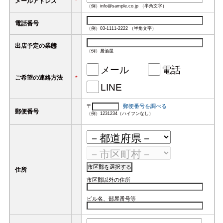
メールアドレス
*
（例）info@sample.co.jp （半角文字）
電話番号
（例）03-1111-2222 （半角文字）
出店予定の業態
（例）居酒屋
メール
電話
ご希望の連絡方法
*
LINE
〒
郵便番号を調べる
郵便番号
（例）1231234（ハイフンなし）
住所
市区郡以外の住所
ビル名、部屋番号等