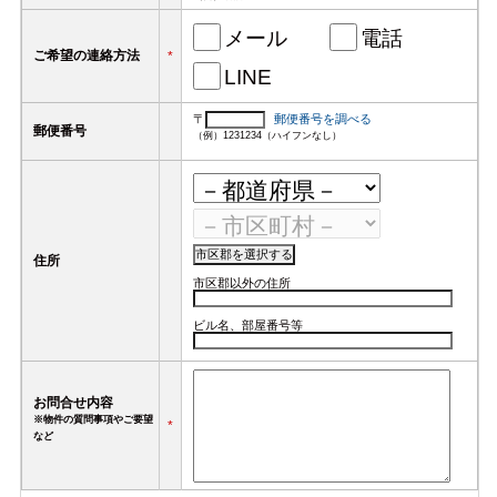
メール
電話
ご希望の連絡方法
*
LINE
〒
郵便番号を調べる
郵便番号
（例）1231234（ハイフンなし）
住所
市区郡以外の住所
ビル名、部屋番号等
お問合せ内容
※物件の質問事項やご要望
*
など