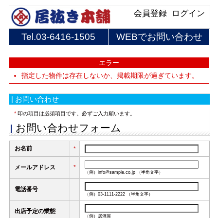
会員登録
ログイン
Tel.
03-6416-1505
WEBでお問い合わせ
エラー
指定した物件は存在しないか、掲載期限が過ぎています。
| お問い合わせ
*
印の項目は必須項目です。必ずご入力願います。
お問い合わせフォーム
お名前
*
メールアドレス
*
（例）info@sample.co.jp （半角文字）
電話番号
（例）03-1111-2222 （半角文字）
出店予定の業態
（例）居酒屋