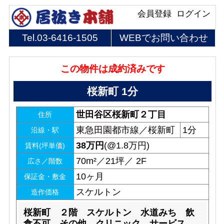
会員登録
ログイン
Tel.
03-6416-1505
WEBでお問い合わせ
この物件は成約済みです
桜新町 1分
世田谷区桜新町２丁目
住所
東急田園都市線／桜新町
1分
沿線・駅
38
万円
(@1.8万円)
賃料(坪単価)
70m²／21坪／ 2F
広さ／階数
10ヶ月
保証金・敷金
スケルトン
造作価格
桜新町 ２階 スケルトン 水道みち 飲
食不可 その他 クリニック サービス