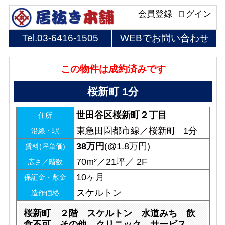
会員登録
ログイン
Tel.
03-6416-1505
WEBでお問い合わせ
この物件は成約済みです
桜新町 1分
世田谷区桜新町２丁目
住所
東急田園都市線／桜新町
1分
沿線・駅
38
万円
(@1.8万円)
賃料(坪単価)
70m²／21坪／ 2F
広さ／階数
10ヶ月
保証金・敷金
スケルトン
造作価格
桜新町 ２階 スケルトン 水道みち 飲
食不可 その他 クリニック サービス