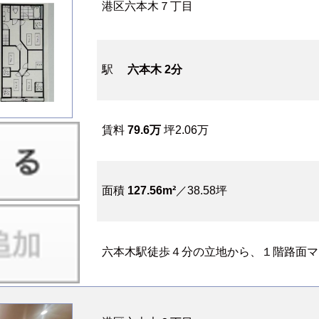
港区六本木７丁目
駅
六本木 2分
賃料
79.6万
坪2.06万
面積
127.56m²
／38.58坪
六本木駅徒歩４分の立地から、１階路面マッ