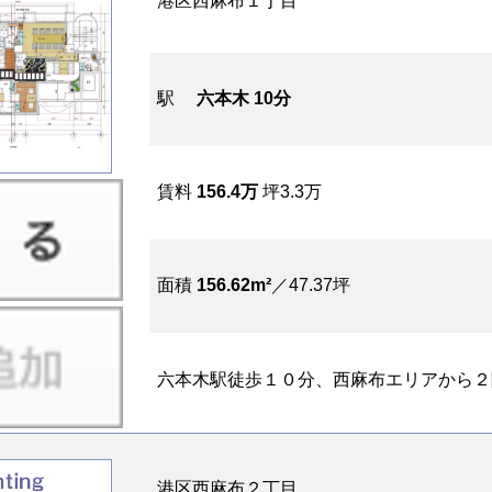
港区西麻布１丁目
駅
六本木 10分
賃料
156.4万
坪3.3万
面積
156.62m²
／47.37坪
六本木駅徒歩１０分、西麻布エリアから２階、日
港区西麻布２丁目