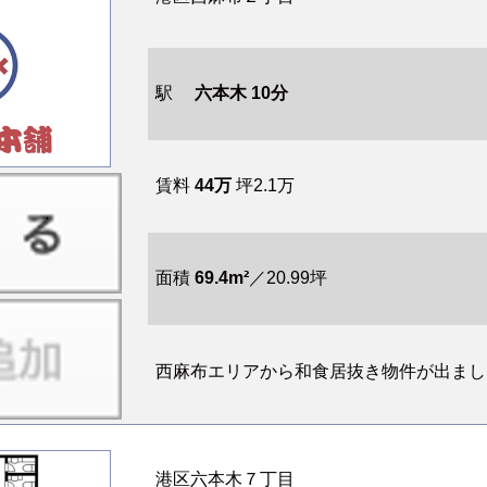
駅
六本木 10分
賃料
44万
坪2.1万
面積
69.4m²
／20.99坪
西麻布エリアから和食居抜き物件が出ました
港区六本木７丁目