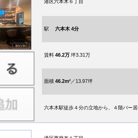
港区六本木６丁目
駅
六本木 4分
賃料
46.2万
坪3.31万
面積
46.2m²
／13.97坪
六本木駅徒歩４分の立地から、４階バー居抜