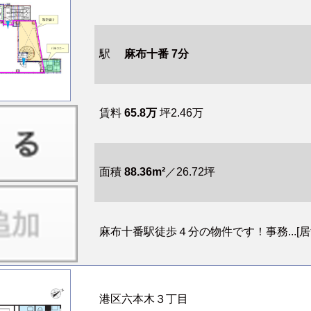
駅
麻布十番 7分
賃料
65.8万
坪2.46万
面積
88.36m²
／26.72坪
麻布十番駅徒歩４分の物件です！事務...[居酒屋
港区六本木３丁目