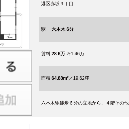
港区赤坂９丁目
駅
六本木 6分
賃料
28.6万
坪1.46万
面積
64.88m²
／19.62坪
六本木駅徒歩６分の立地から、４階その他居