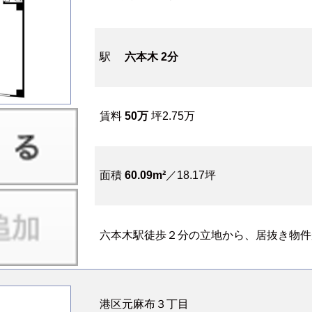
駅
六本木 2分
賃料
50万
坪2.75万
面積
60.09m²
／18.17坪
六本木駅徒歩２分の立地から、居抜き物件が
港区元麻布３丁目