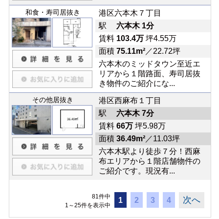
和食・寿司居抜き
港区六本木７丁目
駅
六本木 1分
賃料
103.4万
坪4.55万
面積
75.11m²
／22.72坪
六本木のミッドタウン至近エ
リアから１階路面、寿司居抜
き物件のご紹介にな...
その他居抜き
港区西麻布１丁目
駅
六本木 7分
賃料
66万
坪5.98万
面積
36.49m²
／11.03坪
六本木駅より徒歩７分！西麻
布エリアから１階店舗物件の
ご紹介です。現況有...
81件中
次へ
1
2
3
4
1～25件を表示中