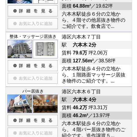
面積
64.88m²
／19.62坪
六本木駅徒歩６分の立地か
ら、４階その他居抜き物件の
ご紹介です。飲食店で...
整体・マッサージ居抜き
港区六本木７丁目
駅
六本木 2分
賃料
79.6万
坪2.06万
面積
127.56m²
／38.58坪
六本木駅徒歩４分の立地か
ら、１階路面マッサージ居抜
き物件のご紹介です。...
バー居抜き
港区六本木６丁目
駅
六本木 4分
賃料
46.2万
坪3.31万
面積
46.2m²
／13.97坪
六本木駅徒歩４分の立地か
ら、４階バー居抜き物件のご
紹介です。造作譲渡５...