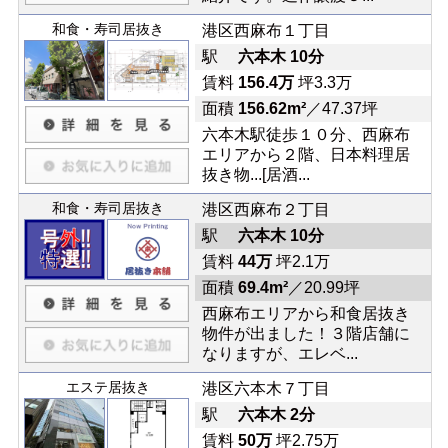
和食・寿司居抜き
港区西麻布１丁目
駅
六本木 10分
賃料
156.4万
坪3.3万
面積
156.62m²
／47.37坪
六本木駅徒歩１０分、西麻布
エリアから２階、日本料理居
抜き物...[居酒...
和食・寿司居抜き
港区西麻布２丁目
駅
六本木 10分
賃料
44万
坪2.1万
面積
69.4m²
／20.99坪
西麻布エリアから和食居抜き
物件が出ました！３階店舗に
なりますが、エレベ...
エステ居抜き
港区六本木７丁目
駅
六本木 2分
賃料
50万
坪2.75万