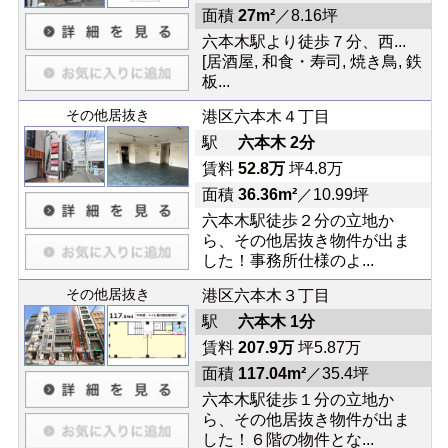
面積
27m²
／8.16坪
六本木駅より徒歩７分、西...
[居酒屋, 和食・寿司, 焼き鳥, 鉄
板...
その他居抜き
港区六本木４丁目
駅
六本木 2分
賃料
52.8万
坪4.8万
面積
36.36m²
／10.99坪
六本木駅徒歩２分の立地か
ら、その他居抜き物件が出ま
した！事務所仕様のよ...
その他居抜き
港区六本木３丁目
駅
六本木 1分
賃料
207.9万
坪5.87万
面積
117.04m²
／35.4坪
六本木駅徒歩１分の立地か
ら、その他居抜き物件が出ま
した！６階の物件とな...