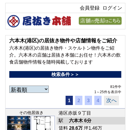
会員登録
ログイン
六本木(港区)の居抜き物件や店舗情報をご紹介
六本木(港区)の居抜き物件・スケルトン物件をご紹
介。六本木の店舗は居抜き本舗にお任せ！六本木の飲
食店舗物件情報を随時掲載しております
検索条件＞＞
81件中
1～25件を表示中
次へ
1
2
3
4
その他居抜き
港区赤坂９丁目
駅
六本木 6分
賃料
28.6万
坪1.46万