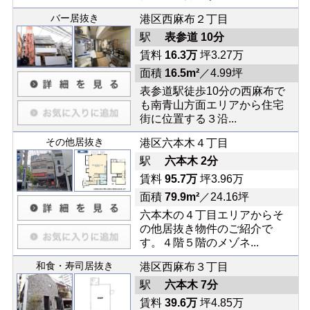
バー居抜き
港区西麻布２丁目
駅
表参道 10分
賃料
16.3万
坪3.27万
面積
16.5m²
／4.99坪
表参道駅徒歩10分の西麻布で
も南青山方面エリアから住宅
街に位置する３沿...
その他居抜き
港区六本木４丁目
駅
六本木 2分
賃料
95.7万
坪3.96万
面積
79.9m²
／24.16坪
六本木の４丁目エリアからそ
の他居抜き物件のご紹介で
す。４階５階のメゾネ...
和食・寿司居抜き
港区西麻布３丁目
駅
六本木 7分
賃料
39.6万
坪4.85万