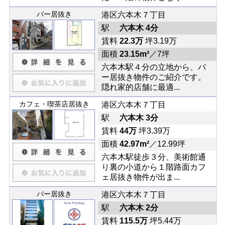
バー居抜き
港区六本木７丁目
駅
六本木 4分
賃料
22.3万
坪3.19万
面積
23.15m²
／7坪
六本木駅４分の立地から、バ
ー居抜き物件のご紹介です。
隠れ家的店舗に最適...
カフェ・喫茶店居抜き
港区六本木７丁目
駅
六本木 3分
賃料
44万
坪3.39万
面積
42.97m²
／12.99坪
六本木駅徒歩３分、美術館通
り裏の小道から１階路面カフ
ェ居抜き物件が出ま...
バー居抜き
港区六本木７丁目
駅
六本木 2分
賃料
115.5万
坪5.44万