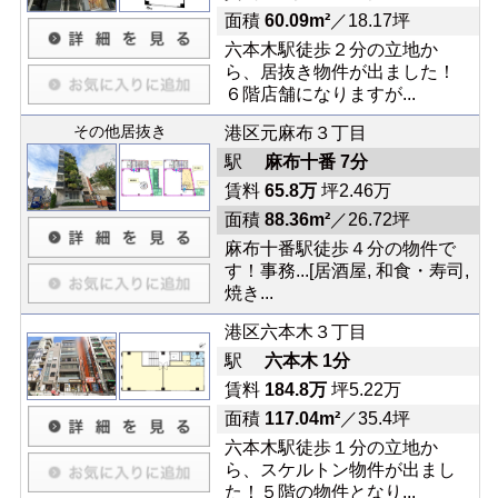
面積
60.09m²
／18.17坪
六本木駅徒歩２分の立地か
ら、居抜き物件が出ました！
６階店舗になりますが...
その他居抜き
港区元麻布３丁目
駅
麻布十番 7分
賃料
65.8万
坪2.46万
面積
88.36m²
／26.72坪
麻布十番駅徒歩４分の物件で
す！事務...[居酒屋, 和食・寿司,
焼き...
港区六本木３丁目
駅
六本木 1分
賃料
184.8万
坪5.22万
面積
117.04m²
／35.4坪
六本木駅徒歩１分の立地か
ら、スケルトン物件が出まし
た！５階の物件となり...