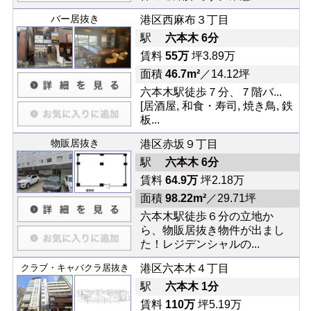
バー居抜き
港区西麻布３丁目
駅
六本木 6分
賃料
55万
坪3.89万
面積
46.7m²
／14.12坪
六本木駅徒歩７分、７階バ...
[居酒屋, 和食・寿司, 焼き鳥, 鉄
板...
物販居抜き
港区赤坂９丁目
駅
六本木 6分
賃料
64.9万
坪2.18万
面積
98.22m²
／29.71坪
六本木駅徒歩６分の立地か
ら、物販居抜き物件が出まし
た！レジデンシャルの...
クラブ・キャバクラ居抜き
港区六本木４丁目
駅
六本木 1分
賃料
110万
坪5.19万