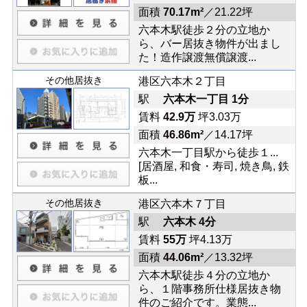
面積
70.17m²
／21.22坪
六本木駅徒歩２分の立地か
ら、バー居抜き物件が出まし
た！造作譲渡無償譲渡...
その他居抜き
港区六本木２丁目
駅
六本木一丁目 1分
賃料
42.9万
坪3.03万
面積
46.86m²
／14.17坪
六本木一丁目駅から徒歩１...
[居酒屋, 和食・寿司, 焼き鳥, 鉄
板...
その他居抜き
港区六本木７丁目
駅
六本木 4分
賃料
55万
坪4.13万
面積
44.06m²
／13.32坪
六本木駅徒歩４分の立地か
ら、１階事務所仕様居抜き物
件のご紹介です。業態...