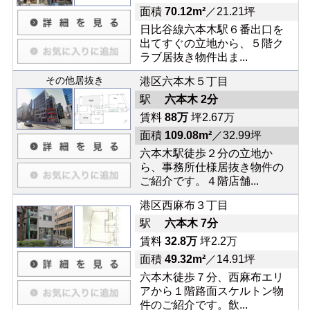
面積
70.12m²
／21.21坪
日比谷線六本木駅６番出口を
出てすぐの立地から、５階ク
ラブ居抜き物件出ま...
その他居抜き
港区六本木５丁目
駅
六本木 2分
賃料
88万
坪2.67万
面積
109.08m²
／32.99坪
六本木駅徒歩２分の立地か
ら、事務所仕様居抜き物件の
ご紹介です。４階店舗...
港区西麻布３丁目
駅
六本木 7分
賃料
32.8万
坪2.2万
面積
49.32m²
／14.91坪
六本木徒歩７分、西麻布エリ
アから１階路面スケルトン物
件のご紹介です。飲...