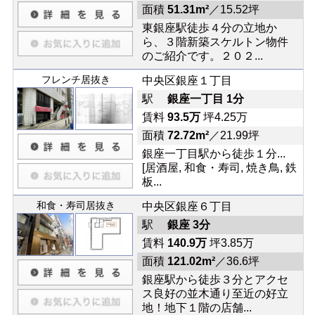
面積
51.31m²
／15.52坪
東銀座駅徒歩４分の立地か
ら、３階新築スケルトン物件
のご紹介です。２０２...
フレンチ居抜き
中央区銀座１丁目
駅
銀座一丁目 1分
賃料
93.5万
坪4.25万
面積
72.72m²
／21.99坪
銀座一丁目駅から徒歩１分...
[居酒屋, 和食・寿司, 焼き鳥, 鉄
板...
和食・寿司居抜き
中央区銀座６丁目
駅
銀座 3分
賃料
140.9万
坪3.85万
面積
121.02m²
／36.6坪
銀座駅から徒歩３分とアクセ
ス良好の並木通り至近の好立
地！地下１階の店舗...