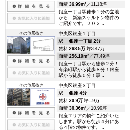
面積
36.99m²
／11.18坪
銀座一丁目駅徒歩１分の立地
から、新築スケルトン物件の
ご紹介です。２０２...
その他居抜き
中央区銀座１丁目
駅
銀座一丁目 2分
賃料
268.5万
坪3.47万
面積
256.19m²
／77.49坪
銀座一丁目駅から徒歩２分！
有楽町駅から徒歩８分！銀座
駅から徒歩５分！事...
その他居抜き
中央区銀座３丁目
駅
銀座 4分
賃料
20.9万
坪1.9万
面積
36.36m²
／10.99坪
銀座エリアの物件ご紹介いた
します。駅から徒歩４分にあ
る４階の物件です。...