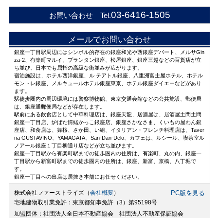
03-6416-1505
お問い合わせ Tel.
メールでお問い合わせ
銀座一丁目駅周辺にはシンボル的存在の銀座和光や西銀座デパート、メルサGin
za-2、有楽町マルイ、プランタン銀座、松屋銀座、銀座三越などの百貨店が立
ち並び、日本でも屈指の高級な街並みが広がります。
宿泊施設は、ホテル西洋銀座、ル テアトル銀座、八重洲富士屋ホテル、ホテル
モントレ銀座、メルキュールホテル銀座東京、ホテル銀座ダイエーなどがあり
ます。
駅徒歩圏内の周辺環境には警察博物館、東京交通会館などの公共施設、郵便局
は、銀座通郵便局などが存在します。
駅前にある飲食店として中華料理店は、銀座天龍、居酒屋は、居酒屋土間土間
銀座一丁目店、炉ばた情緒かっこ銀座店、銀座さかなさま、くいもの屋わん銀
座店、和食店は、舞桜、さか田、い組、イタリアン・フレンチ料理店は、Taver
na GUSTAVINO、YAMAGATA、San-Dan-Delo、カフェは、ルシール、喫茶室ル
ノアール銀座１丁目柳通り店などが立ち並びます。
銀座一丁目駅から有楽町駅までの徒歩圏内の住所は、有楽町、丸の内、銀座一
丁目駅から新富町駅までの徒歩圏内の住所は、銀座、新富、京橋、八丁堀で
す。
銀座一丁目への出店は居抜き本舗にお任せください。
株式会社ファーストライズ（
会社概要
）
PC版を見る
宅地建物取引業免許：東京都知事免許（3）第95198号
加盟団体：社団法人全日本不動産協会 社団法人不動産保証協会