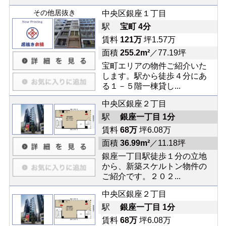
その他居抜き
中央区銀座１丁目
駅
宝町 4分
賃料
121万
坪1.57万
面積
255.2m²
／77.19坪
宝町エリアの物件ご紹介いた
します。駅から徒歩４分にあ
る１－５階一棟貸し...
中央区銀座２丁目
駅
銀座一丁目 1分
賃料
68万
坪6.08万
面積
36.99m²
／11.18坪
銀座一丁目駅徒歩１分の立地
から、新築スケルトン物件の
ご紹介です。２０２...
中央区銀座２丁目
駅
銀座一丁目 1分
賃料
68万
坪6.08万