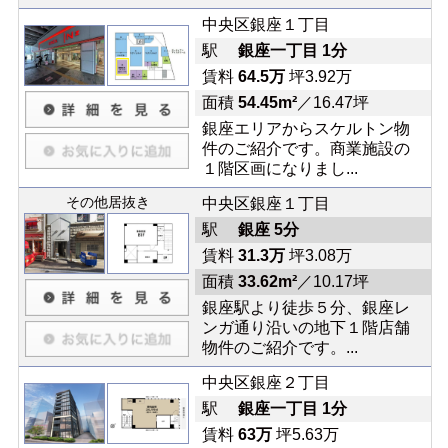
中央区銀座１丁目
駅
銀座一丁目 1分
賃料
64.5万
坪3.92万
面積
54.45m²
／16.47坪
銀座エリアからスケルトン物
件のご紹介です。商業施設の
１階区画になりまし...
その他居抜き
中央区銀座１丁目
駅
銀座 5分
賃料
31.3万
坪3.08万
面積
33.62m²
／10.17坪
銀座駅より徒歩５分、銀座レ
ンガ通り沿いの地下１階店舗
物件のご紹介です。...
中央区銀座２丁目
駅
銀座一丁目 1分
賃料
63万
坪5.63万