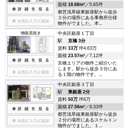
面積
18.68m²
／5.65坪
都営浅草線東銀座駅から徒歩
２分の場所にある事務所仕様
物件がでました。本...
物販居抜き
中央区銀座１丁目
駅
京橋 3分
賃料
33万
坪4.63万
面積
23.57m²
／7.12坪
京橋エリアの物件ご紹介いた
します。駅から徒歩３分にあ
る１階の物件です。...
中央区銀座３丁目
駅
東銀座 2分
賃料
50万
坪6万
面積
27.56m²
／8.33坪
都営浅草線東銀座駅から徒歩
２分の場所にあるスケルトン
物件がでました。１...