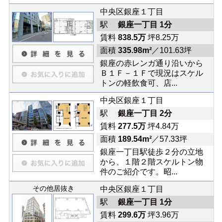
中央区銀座１丁目
駅
銀座一丁目 1分
賃料
838.5万
坪8.25万
面積
335.98m²
／101.63坪
銀座の赤レンガ通り沿いから
Ｂ１Ｆ－１Ｆで現況はスケル
トンの軽飲食可、店...
中央区銀座１丁目
駅
銀座一丁目 2分
賃料
277.5万
坪4.84万
面積
189.54m²
／57.33坪
銀座一丁目駅徒歩２分の立地
から、１階２階スケルトン物
件のご紹介です。昭...
その他居抜き
中央区銀座１丁目
駅
銀座一丁目 1分
賃料
299.6万
坪3.96万