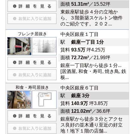
面積
51.31m²
／15.52坪
東銀座駅徒歩４分の立地か
ら、３階新築スケルトン物件
のご紹介です。２０２...
フレンチ居抜き
中央区銀座１丁目
駅
銀座一丁目 1分
賃料
93.5万
坪4.25万
面積
72.72m²
／21.99坪
銀座一丁目駅から徒歩１分...
[居酒屋, 和食・寿司, 焼き鳥, 鉄
板...
和食・寿司居抜き
中央区銀座６丁目
駅
銀座 3分
賃料
140.9万
坪3.85万
面積
121.02m²
／36.6坪
銀座駅から徒歩３分とアクセ
ス良好の並木通り至近の好立
地！地下１階の店舗...