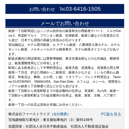
03-6416-1505
お問い合わせ Tel.
メールでお問い合わせ
銀座一丁目駅周辺にはシンボル的存在の銀座和光や西銀座デパート、メルサGin
za-2、有楽町マルイ、プランタン銀座、松屋銀座、銀座三越などの百貨店が立
ち並び、日本でも屈指の高級な街並みが広がります。
宿泊施設は、ホテル西洋銀座、ル テアトル銀座、八重洲富士屋ホテル、ホテル
モントレ銀座、メルキュールホテル銀座東京、ホテル銀座ダイエーなどがあり
ます。
駅徒歩圏内の周辺環境には警察博物館、東京交通会館などの公共施設、郵便局
は、銀座通郵便局などが存在します。
駅前にある飲食店として中華料理店は、銀座天龍、居酒屋は、居酒屋土間土間
銀座一丁目店、炉ばた情緒かっこ銀座店、銀座さかなさま、くいもの屋わん銀
座店、和食店は、舞桜、さか田、い組、イタリアン・フレンチ料理店は、Taver
na GUSTAVINO、YAMAGATA、San-Dan-Delo、カフェは、ルシール、喫茶室ル
ノアール銀座１丁目柳通り店などが立ち並びます。
銀座一丁目駅から有楽町駅までの徒歩圏内の住所は、有楽町、丸の内、銀座一
丁目駅から新富町駅までの徒歩圏内の住所は、銀座、新富、京橋、八丁堀で
す。
銀座一丁目への出店は居抜き本舗にお任せください。
株式会社ファーストライズ（
会社概要
）
PC版を見る
宅地建物取引業免許：東京都知事免許（3）第95198号
加盟団体：社団法人全日本不動産協会 社団法人不動産保証協会