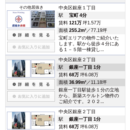
その他居抜き
中央区銀座１丁目
駅
宝町 4分
賃料
121万
坪1.57万
面積
255.2m²
／77.19坪
宝町エリアの物件ご紹介いた
します。駅から徒歩４分にあ
る１－５階一棟貸し...
中央区銀座２丁目
駅
銀座一丁目 1分
賃料
68万
坪6.08万
面積
36.99m²
／11.18坪
銀座一丁目駅徒歩１分の立地
から、新築スケルトン物件の
ご紹介です。２０２...
中央区銀座２丁目
駅
銀座一丁目 1分
賃料
68万
坪6.08万