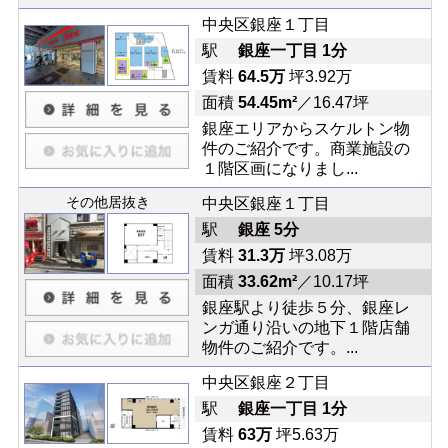
中央区銀座１丁目
駅
銀座一丁目 1分
賃料
64.5万
坪3.92万
面積
54.45m²
／16.47坪
銀座エリアからスケルトン物
件のご紹介です。商業施設の
１階区画になりまし...
その他居抜き
中央区銀座１丁目
駅
銀座 5分
賃料
31.3万
坪3.08万
面積
33.62m²
／10.17坪
銀座駅より徒歩５分、銀座レ
ンガ通り沿いの地下１階店舗
物件のご紹介です。...
中央区銀座２丁目
駅
銀座一丁目 1分
賃料
63万
坪5.63万