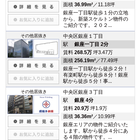
面積
36.99m²
／11.18坪
銀座一丁目駅徒歩１分の立地
から、新築スケルトン物件の
ご紹介です。２０２...
その他居抜き
中央区銀座１丁目
駅
銀座一丁目 2分
賃料
268.5万
坪3.47万
面積
256.19m²
／77.49坪
銀座一丁目駅から徒歩２分！
有楽町駅から徒歩８分！銀座
駅から徒歩５分！事...
その他居抜き
中央区銀座３丁目
駅
銀座 4分
賃料
20.9万
坪1.9万
面積
36.36m²
／10.99坪
銀座エリアの物件ご紹介いた
します。駅から徒歩４分にあ
る４階の物件です。...