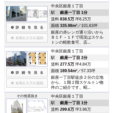
中央区銀座１丁目
駅
銀座一丁目 1分
賃料
838.5万
坪8.25万
面積
335.98m²
／101.63坪
銀座の赤レンガ通り沿いから
Ｂ１Ｆ－１Ｆで現況はスケル
トンの軽飲食可、店...
中央区銀座１丁目
駅
銀座一丁目 2分
賃料
277.5万
坪4.84万
面積
189.54m²
／57.33坪
銀座一丁目駅徒歩２分の立地
から、１階２階スケルトン物
件のご紹介です。昭...
その他居抜き
中央区銀座１丁目
駅
銀座一丁目 1分
賃料
299.6万
坪3.96万