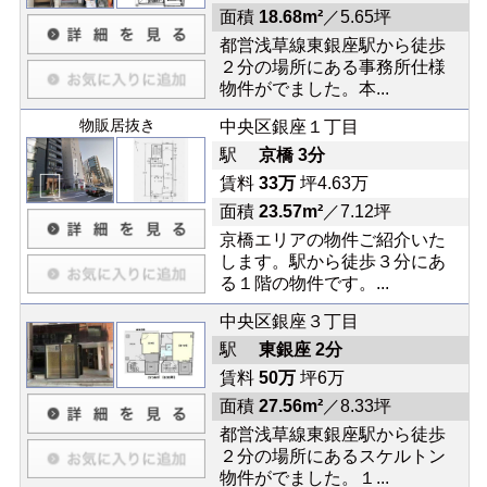
面積
18.68m²
／5.65坪
都営浅草線東銀座駅から徒歩
２分の場所にある事務所仕様
物件がでました。本...
物販居抜き
中央区銀座１丁目
駅
京橋 3分
賃料
33万
坪4.63万
面積
23.57m²
／7.12坪
京橋エリアの物件ご紹介いた
します。駅から徒歩３分にあ
る１階の物件です。...
中央区銀座３丁目
駅
東銀座 2分
賃料
50万
坪6万
面積
27.56m²
／8.33坪
都営浅草線東銀座駅から徒歩
２分の場所にあるスケルトン
物件がでました。１...