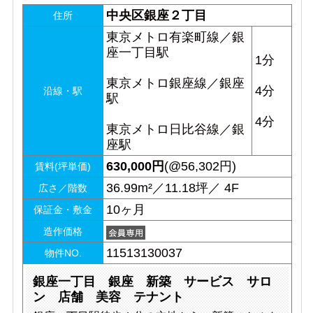
中央区銀座２丁目
住所
東京メトロ有楽町線／銀
座一丁目駅
1分
東京メトロ銀座線／銀座
4分
沿線・駅
駅
4分
東京メトロ日比谷線／銀
座駅
630,000
円
(@56,302円)
賃料(坪単価)
36.99m²／11.18坪／ 4F
広さ／階数
10ヶ月
保証金・敷金
造作価格
11513130037
物件NO.
銀座一丁目 銀座 新築 サービス サロ
ン 店舗 美容 テナント