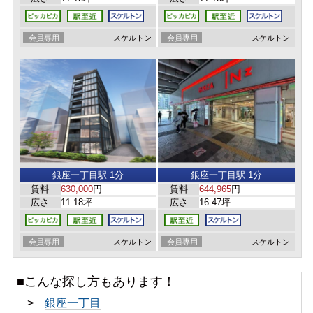
会員専用
スケルトン
会員専用
スケルトン
銀座一丁目駅 1分
銀座一丁目駅 1分
賃料
630,000
円
賃料
644,965
円
広さ
11.18坪
広さ
16.47坪
会員専用
スケルトン
会員専用
スケルトン
■こんな探し方もあります！
>
銀座一丁目