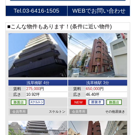
Tel.
03-6416-1505
WEBでお問い合わせ
■こんな物件もあります！(条件に近い物件)
浅草橋駅 4分
浅草橋駅 3分
賃料
275,000
円
賃料
650,000
円
広さ
10.92坪
広さ
46.40坪
会員専用
スケルトン
会員専用
その他居抜き