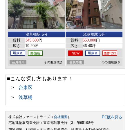
浅草橋駅 5分
浅草橋駅 3分
賃料
345,600
円
賃料
650,000
円
広さ
19.20坪
広さ
46.40坪
会員専用
その他居抜き
会員専用
その他居抜き
■こんな探し方もあります！
>
台東区
>
浅草橋
株式会社ファーストライズ（
会社概要
）
PC版を見る
宅地建物取引業免許：東京都知事免許（3）第95198号
加盟団体：社団法人全日本不動産協会 社団法人不動産保証協会