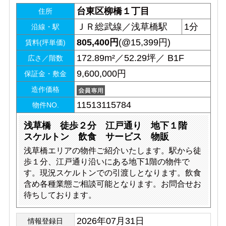
台東区柳橋１丁目
住所
ＪＲ総武線／浅草橋駅
1分
沿線・駅
805,400
円
(@15,399円)
賃料(坪単価)
172.89m²／52.29坪／ B1F
広さ／階数
9,600,000円
保証金・敷金
造作価格
11513115784
物件NO.
浅草橋 徒歩２分 江戸通り 地下１階
スケルトン 飲食 サービス 物販
浅草橋エリアの物件ご紹介いたします。駅から徒
歩１分、江戸通り沿いにある地下1階の物件で
す。現況スケルトンでの引渡しとなります。飲食
含め各種業態ご相談可能となります。お問合せお
待ちしております。
2026年07月31日
情報登録日