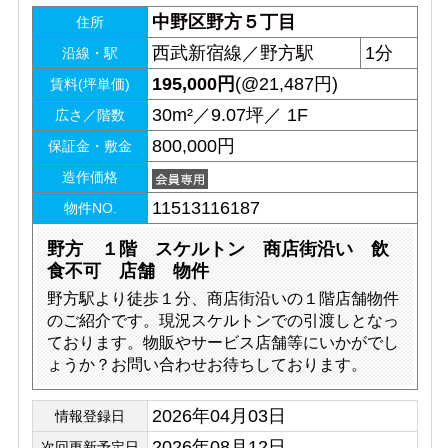
中野区野方５丁目
住所
西武新宿線／野方駅
1分
沿線・駅
195,000
円
(@21,487円)
賃料(坪単価)
30m²／9.07坪／ 1F
広さ／階数
800,000円
保証金・敷金
造作価格
11513116187
物件NO.
野方 １階 スケルトン 商店街沿い 飲
食不可 店舗 物件
野方駅より徒歩１分、商店街沿いの１階店舗物件
のご紹介です。現況スケルトンでの引渡しとなっ
ております。物販やサービス店舗等にいかがでし
ょうか？お問い合わせお待ちしております。
2026年04月03日
情報登録日
2026年08月12日
次回更新予定日