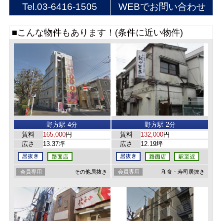
Tel.
03-6416-1505
WEBでお問い合わせ
■こんな物件もあります！(条件に近い物件)
野方駅 4分
野方駅 2分
賃料
165,000
円
賃料
132,000
円
広さ
13.37坪
広さ
12.19坪
会員専用
その他居抜き
会員専用
和食・寿司居抜き