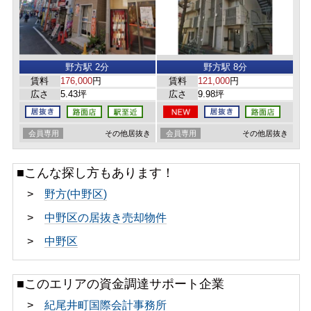
野方駅 2分
野方駅 8分
賃料
176,000
円
賃料
121,000
円
広さ
5.43坪
広さ
9.98坪
会員専用
その他居抜き
会員専用
その他居抜き
■こんな探し方もあります！
>
野方(中野区)
>
中野区の居抜き売却物件
>
中野区
■このエリアの資金調達サポート企業
>
紀尾井町国際会計事務所