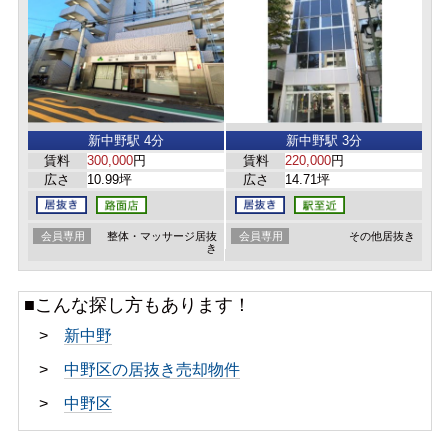
新中野駅 4分
新中野駅 3分
賃料
300,000
円
賃料
220,000
円
広さ
10.99坪
広さ
14.71坪
会員専用
整体・マッサージ居抜
会員専用
その他居抜き
き
■こんな探し方もあります！
>
新中野
>
中野区の居抜き売却物件
>
中野区