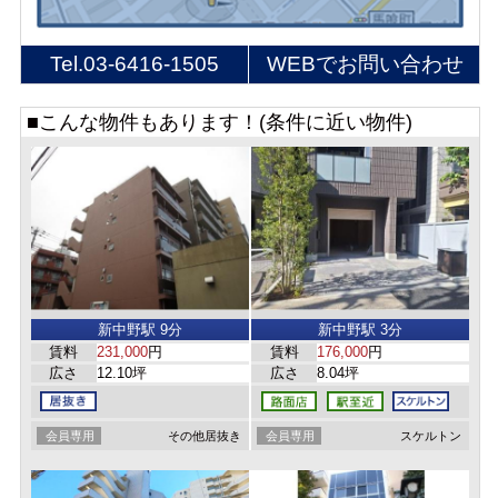
Tel.
03-6416-1505
WEBでお問い合わせ
■こんな物件もあります！(条件に近い物件)
新中野駅 9分
新中野駅 3分
賃料
231,000
円
賃料
176,000
円
広さ
12.10坪
広さ
8.04坪
会員専用
その他居抜き
会員専用
スケルトン