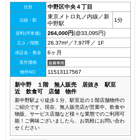
中野区中央４丁目
住所
東京メトロ丸ノ内線／新
1分
沿線・駅
中野駅
264,000
円
(@33,095円)
賃料(坪単価)
26.37m²／7.97坪／ 1F
広さ／階数
6ヶ月
保証金・敷金
造作価格
11513117567
物件NO.
新中野 １階 無人販売 居抜き 駅至
近 飲食可 店舗 物件
新中野駅より徒歩１分、駅至近の１階店舗物件の
ご紹介です。現在、無人販売店が営業中。飲食や
物販、サービス店舗など様々な業態でのご利用可
能！ご興味ございましたら、お気軽にお問い合わ
せください