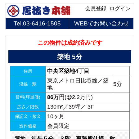
会員登録
ログイン
Tel.
03-6416-1505
WEBでお問い合わせ
この物件は成約済みです
築地 5分
中央区築地4丁目
住所
東京メトロ日比谷線／築
5分
沿線・駅
地
86
万円
(@2.2万円)
賃料(坪単価)
130m²／39坪／ 3F
広さ／階数
10ヶ月
保証金・敷金
会員限定
造作価格
築地 徒歩５分 ３階 事務所仕様 飲