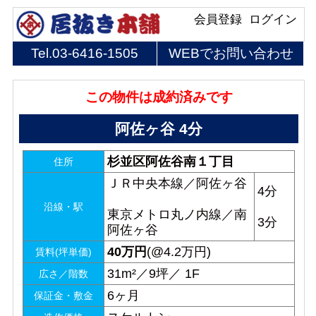
会員登録
ログイン
Tel.
03-6416-1505
WEBでお問い合わせ
この物件は成約済みです
阿佐ヶ谷 4分
杉並区阿佐谷南１丁目
住所
ＪＲ中央本線／阿佐ヶ谷
4分
沿線・駅
東京メトロ丸ノ内線／南
3分
阿佐ヶ谷
40
万円
(@4.2万円)
賃料(坪単価)
31m²／9坪／ 1F
広さ／階数
6ヶ月
保証金・敷金