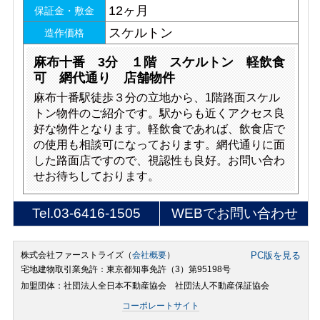
12ヶ月
保証金・敷金
スケルトン
造作価格
麻布十番 3分 １階 スケルトン 軽飲食
可 網代通り 店舗物件
麻布十番駅徒歩３分の立地から、1階路面スケル
トン物件のご紹介です。駅からも近くアクセス良
好な物件となります。軽飲食であれば、飲食店で
の使用も相談可になっております。網代通りに面
した路面店ですので、視認性も良好。お問い合わ
せお待ちしております。
Tel.
03-6416-1505
WEBでお問い合わせ
株式会社ファーストライズ（
会社概要
）
PC版を見る
宅地建物取引業免許：東京都知事免許（3）第95198号
加盟団体：社団法人全日本不動産協会 社団法人不動産保証協会
コーポレートサイト