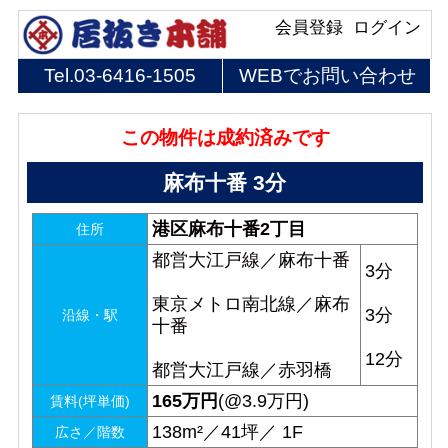
会員登録
ログイン
Tel.
03-6416-1505
WEBでお問い合わせ
この物件は成約済みです
麻布十番 3分
港区麻布十番2丁目
住所
都営大江戸線／麻布十番
3分
東京メトロ南北線／麻布
3分
沿線・駅
十番
12分
都営大江戸線／赤羽橋
165
万円
(@3.9万円)
賃料(坪単価)
138m²／41坪／ 1F
広さ／階数