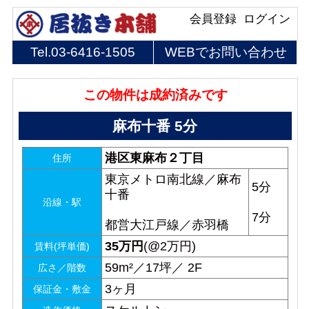
会員登録
ログイン
Tel.
03-6416-1505
WEBでお問い合わせ
この物件は成約済みです
麻布十番 5分
港区東麻布２丁目
住所
東京メトロ南北線／麻布
5分
十番
沿線・駅
7分
都営大江戸線／赤羽橋
35
万円
(@2万円)
賃料(坪単価)
59m²／17坪／ 2F
広さ／階数
3ヶ月
保証金・敷金