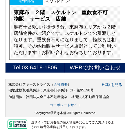
スケルトン
造作価格
東麻布 ２階 スケルトン 重飲食不可
物販 サービス 店舗
麻布十番駅より徒歩５分、東麻布エリアから２階
店舗物件のご紹介です。スケルトンでの引渡しと
なります。重飲食不可になりまして、軽飲食は相
談可。その他物販やサービス店舗としてご利用い
ただけます！お問い合わせお待ちしております。
Tel.
03-6416-1505
WEBでお問い合わせ
株式会社ファーストライズ（
会社概要
）
PC版を見る
宅地建物取引業免許：東京都知事免許（3）第95198号
加盟団体：社団法人全日本不動産協会 社団法人不動産保証協会
コーポレートサイト
Copyright©居抜き本舗 All Rights Reserved.
当サイトではお客様の個人情報を安心してご入力頂けるよ
うSSL暗号化通信を採用しております。