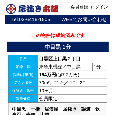
会員登録
ログイン
Tel.
03-6416-1505
WEBでお問い合わせ
この物件は成約済みです
中目黒 1分
目黒区上目黒２丁目
住所
東急東横線／中目黒
1分
沿線・駅
154
万円
(@7.2万円)
賃料(坪単価)
70m²／21坪／ 1F～2F
広さ／階数
10ヶ月
保証金・敷金
会員限定
造作価格
中目黒 一括 居酒屋 居抜き 譲渡 飲
食可 売却 店舗