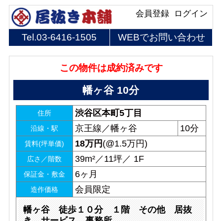
会員登録
ログイン
Tel.
03-6416-1505
WEBでお問い合わせ
この物件は成約済みです
幡ヶ谷 10分
渋谷区本町5丁目
住所
京王線／幡ヶ谷
10分
沿線・駅
18
万円
(@1.5万円)
賃料(坪単価)
39m²／11坪／ 1F
広さ／階数
6ヶ月
保証金・敷金
会員限定
造作価格
幡ヶ谷 徒歩１０分 １階 その他 居抜
き サービス 事務所