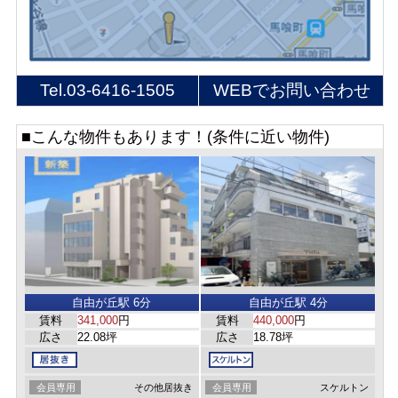
Tel.
03-6416-1505
WEBでお問い合わせ
■こんな物件もあります！(条件に近い物件)
自由が丘駅 6分
自由が丘駅 4分
賃料
341,000
円
賃料
440,000
円
広さ
22.08坪
広さ
18.78坪
会員専用
その他居抜き
会員専用
スケルトン