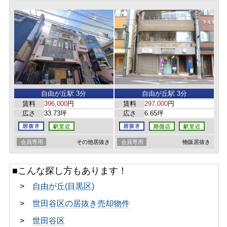
自由が丘駅 3分
自由が丘駅 3分
賃料
396,000
円
賃料
297,000
円
広さ
33.73坪
広さ
6.65坪
会員専用
その他居抜き
会員専用
物販居抜き
■こんな探し方もあります！
>
自由が丘(目黒区)
>
世田谷区の居抜き売却物件
>
世田谷区