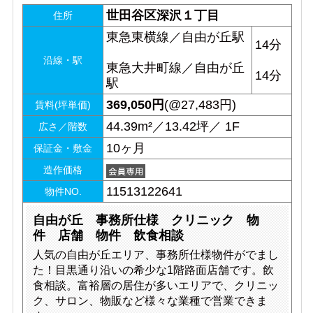
世田谷区深沢１丁目
住所
東急東横線／自由が丘駅
14分
沿線・駅
東急大井町線／自由が丘
14分
駅
369,050
円
(@27,483円)
賃料(坪単価)
44.39m²／13.42坪／ 1F
広さ／階数
10ヶ月
保証金・敷金
造作価格
11513122641
物件NO.
自由が丘 事務所仕様 クリニック 物
件 店舗 物件 飲食相談
人気の自由が丘エリア、事務所仕様物件がでまし
た！目黒通り沿いの希少な1階路面店舗です。飲
食相談。富裕層の居住が多いエリアで、クリニッ
ク、サロン、物販など様々な業種で営業できま