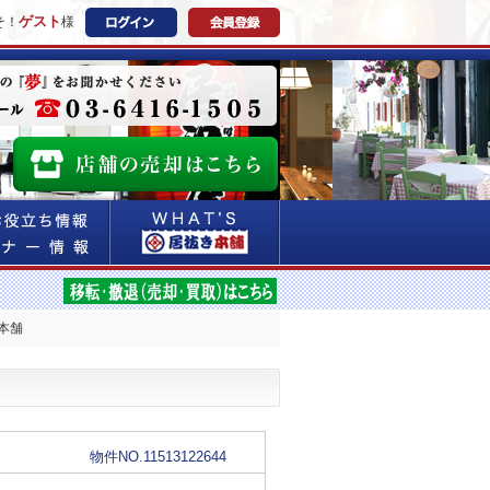
ゲスト
そ！
様
本舗
物件NO.11513122644