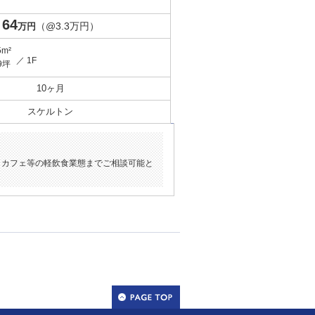
64
（@3.3万円）
万円
5m²
／ 1F
9坪
10ヶ月
スケルトン
。カフェ等の軽飲食業態までご相談可能と