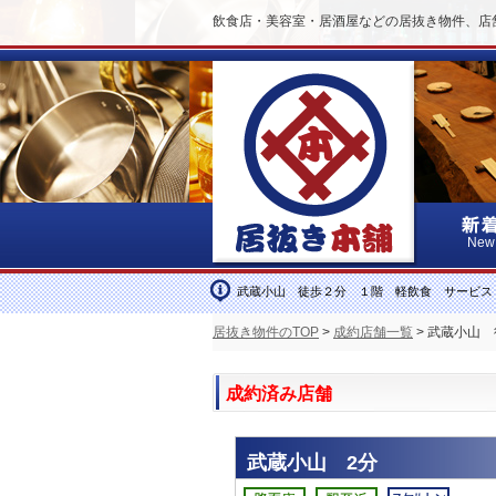
飲食店・美容室・居酒屋などの居抜き物件、店
New
武蔵小山 徒歩２分 １階 軽飲食 サービス
居抜き物件のTOP
>
成約店舗一覧
> 武蔵小山
成約済み店舗
武蔵小山 2分