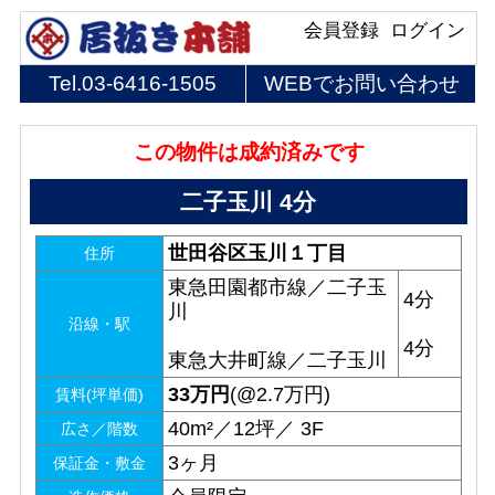
会員登録
ログイン
Tel.
03-6416-1505
WEBでお問い合わせ
この物件は成約済みです
二子玉川 4分
世田谷区玉川１丁目
住所
東急田園都市線／二子玉
4分
川
沿線・駅
4分
東急大井町線／二子玉川
33
万円
(@2.7万円)
賃料(坪単価)
40m²／12坪／ 3F
広さ／階数
3ヶ月
保証金・敷金