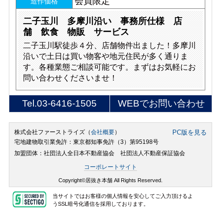
会員限定
造作価格
二子玉川 多摩川沿い 事務所仕様 店
舗 飲食 物販 サービス
二子玉川駅徒歩４分、店舗物件出ました！多摩川
沿いで土日は買い物客や地元住民が多く通りま
す。各種業態ご相談可能です。まずはお気軽にお
問い合わせくださいませ！
Tel.
03-6416-1505
WEBでお問い合わせ
株式会社ファーストライズ（
会社概要
）
PC版を見る
宅地建物取引業免許：東京都知事免許（3）第95198号
加盟団体：社団法人全日本不動産協会 社団法人不動産保証協会
コーポレートサイト
Copyright©居抜き本舗 All Rights Reserved.
当サイトではお客様の個人情報を安心してご入力頂けるよ
うSSL暗号化通信を採用しております。