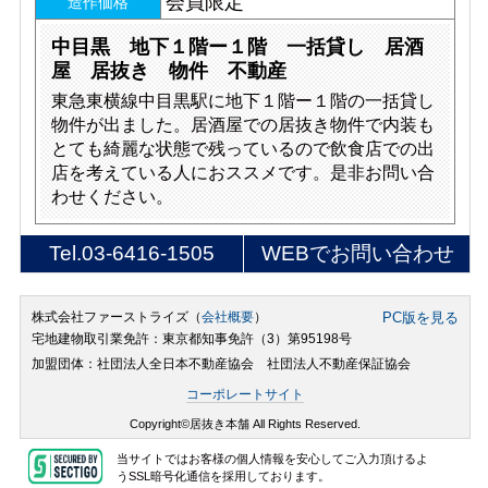
会員限定
造作価格
中目黒 地下１階ー１階 一括貸し 居酒
屋 居抜き 物件 不動産
東急東横線中目黒駅に地下１階ー１階の一括貸し
物件が出ました。居酒屋での居抜き物件で内装も
とても綺麗な状態で残っているので飲食店での出
店を考えている人におススメです。是非お問い合
わせください。
Tel.
03-6416-1505
WEBでお問い合わせ
株式会社ファーストライズ（
会社概要
）
PC版を見る
宅地建物取引業免許：東京都知事免許（3）第95198号
加盟団体：社団法人全日本不動産協会 社団法人不動産保証協会
コーポレートサイト
Copyright©居抜き本舗 All Rights Reserved.
当サイトではお客様の個人情報を安心してご入力頂けるよ
うSSL暗号化通信を採用しております。