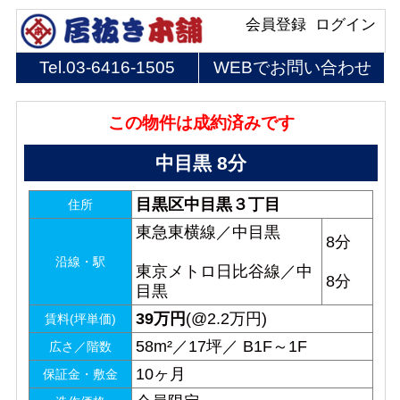
会員登録
ログイン
Tel.
03-6416-1505
WEBでお問い合わせ
この物件は成約済みです
中目黒 8分
目黒区中目黒３丁目
住所
東急東横線／中目黒
8分
沿線・駅
東京メトロ日比谷線／中
8分
目黒
39
万円
(@2.2万円)
賃料(坪単価)
58m²／17坪／ B1F～1F
広さ／階数
10ヶ月
保証金・敷金