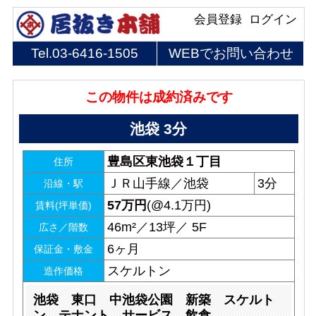
会員登録
ログイン
Tel.
03-6416-1505
WEBでお問い合わせ
この物件は成約済みです
池袋 3分
豊島区東池袋１丁目
住所
ＪＲ山手線／池袋
3分
沿線・駅
57
万円
(@4.1万円)
賃料(坪単価)
46m²／13坪／ 5F
広さ／階数
6ヶ月
保証金・敷金
スケルトン
造作価格
池袋 東口 中池袋公園 新築 スケルト
ン テナント サービス 飲食