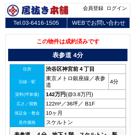
会員登録
ログイン
Tel.
03-6416-1505
WEBでお問い合わせ
この物件は成約済みです
表参道 4分
渋谷区神宮前４丁目
住所
東京メトロ銀座線／表参
4分
沿線・駅
道
142
万円
(@3.8万円)
賃料(坪単価)
122m²／36坪／ B1F
広さ／階数
10ヶ月
保証金・敷金
スケルトン
造作価格
表参道 ４分 地下１階 スケルトン 新