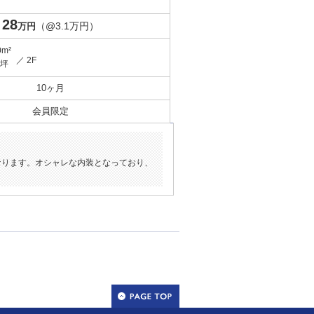
28
（@3.1万円）
万円
0m²
／ 2F
9坪
10ヶ月
会員限定
なります。オシャレな内装となっており、