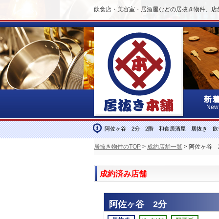
飲食店・美容室・居酒屋などの居抜き物件、店
New
阿佐ヶ谷 2分 2階 和食居酒屋 居抜き 飲
居抜き物件のTOP
>
成約店舗一覧
> 阿佐ヶ谷
成約済み店舗
阿佐ヶ谷 2分