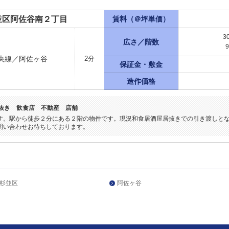
並区阿佐谷南２丁目
賃料（＠坪単価）
3
広さ／階数
央線／阿佐ヶ谷
2分
保証金・敷金
造作価格
居抜き 飲食店 不動産 店舗
す。駅から徒歩２分にある２階の物件です。現況和食居酒屋居抜きでの引き渡しと
問い合わせお待ちしております。
杉並区
阿佐ヶ谷