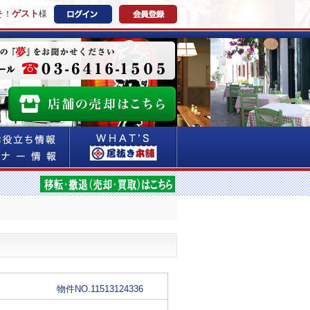
ゲスト
そ！
様
物件NO.11513124336