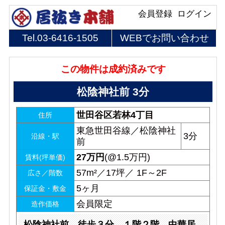
会員登録
ログイン
Tel.
03-6416-1505
WEBでお問い合わせ
この物件は成約済みです
松陰神社前 3分
世田谷区若林4丁目
住所
東急世田谷線／松陰神社
3分
沿線・駅
前
27
万円
(@1.5万円)
賃料(坪単価)
57m²／17坪／ 1F～2F
広さ／階数
5ヶ月
保証金・敷金
会員限定
造作価格
松陰神社前 徒歩３分 １階２階 中華居