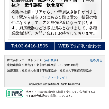
抜き 造作譲渡 飲食店可
松陰神社前エリアから、中華居抜き物件が出まし
た！駅から徒歩３分にある１階２階の一括貸の物
件になりまして、内装無償譲渡になっておりま
す。厨房機器などは撤去済みとなりまして、各種
業態相談可。お問い合わせお待ちしております。
Tel.
03-6416-1505
WEBでお問い合わせ
株式会社ファーストライズ（
会社概要
）
PC版を見る
宅地建物取引業免許：東京都知事免許（3）第95198号
加盟団体：社団法人全日本不動産協会 社団法人不動産保証協会
コーポレートサイト
Copyright©居抜き本舗 All Rights Reserved.
当サイトではお客様の個人情報を安心してご入力頂けるよ
うSSL暗号化通信を採用しております。