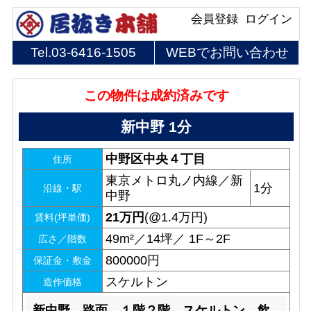
会員登録
ログイン
Tel.
03-6416-1505
WEBでお問い合わせ
この物件は成約済みです
新中野 1分
中野区中央４丁目
住所
東京メトロ丸ノ内線／新
1分
沿線・駅
中野
21
万円
(@1.4万円)
賃料(坪単価)
49m²／14坪／ 1F～2F
広さ／階数
800000円
保証金・敷金
スケルトン
造作価格
新中野 路面 １階２階 スケルトン 飲