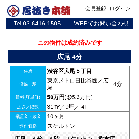
会員登録
ログイン
Tel.
03-6416-1505
WEBでお問い合わせ
この物件は成約済みです
広尾 4分
渋谷区広尾５丁目
住所
東京メトロ日比谷線／広
4分
沿線・駅
尾
50
万円
(@5.3万円)
賃料(坪単価)
31m²／9坪／ 4F
広さ／階数
10ヶ月
保証金・敷金
スケルトン
造作価格
広尾 ４分 ４階 スケルトン 飲食店