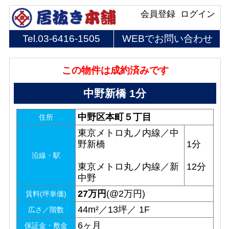
会員登録
ログイン
Tel.
03-6416-1505
WEBでお問い合わせ
この物件は成約済みです
中野新橋 1分
中野区本町５丁目
住所
東京メトロ丸ノ内線／中
野新橋
1分
沿線・駅
東京メトロ丸ノ内線／新
12分
中野
27
万円
(@2万円)
賃料(坪単価)
44m²／13坪／ 1F
広さ／階数
6ヶ月
保証金・敷金