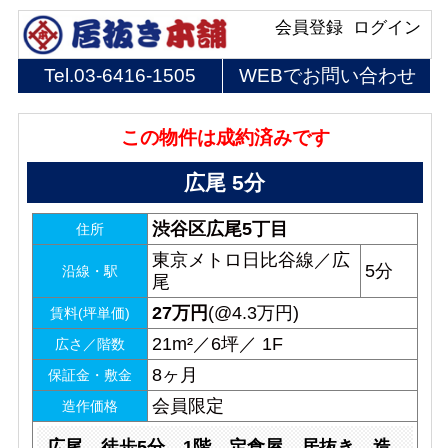
会員登録
ログイン
Tel.
03-6416-1505
WEBでお問い合わせ
この物件は成約済みです
広尾 5分
渋谷区広尾5丁目
住所
東京メトロ日比谷線／広
5分
沿線・駅
尾
27
万円
(@4.3万円)
賃料(坪単価)
21m²／6坪／ 1F
広さ／階数
8ヶ月
保証金・敷金
会員限定
造作価格
広尾 徒歩5分 1階 定食屋 居抜き 造