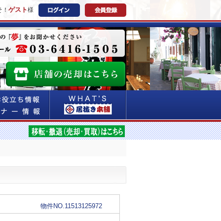
ゲスト
そ！
様
物件NO.11513125972