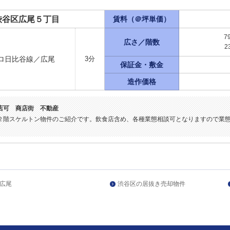
渋谷区広尾５丁目
賃料（＠坪単価）
7
広さ／階数
2
ロ日比谷線／広尾
3分
保証金・敷金
造作価格
店可 商店街 不動産
２階スケルトン物件のご紹介です。飲食店含め、各種業態相談可となりますので業
広尾
渋谷区の居抜き売却物件