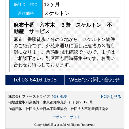
12ヶ月
保証金・敷金
スケルトン
造作価格
麻布十番 六本木 ３階 スケルトン 不
動産 サービス
麻布十番駅徒歩７分の立地から、スケルトン物件
のご紹介です。外苑東通りに面した建物の３階店
舗になります。業態制限未確認ですので、まずは
ご相談下さい。別区画も同時募集中です。お問い
合わせお待ちしております。
Tel.
03-6416-1505
WEBでお問い合わせ
株式会社ファーストライズ（
会社概要
）
PC版を見る
宅地建物取引業免許：東京都知事免許（3）第95198号
加盟団体：社団法人全日本不動産協会 社団法人不動産保証協会
コーポレートサイト
Copyright©居抜き本舗 All Rights Reserved.