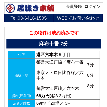
会員登録
ログイン
Tel.
03-6416-1505
WEBでお問い合わせ
この物件は成約済みです
麻布十番 7分
港区六本木５丁目
住所
都営大江戸線／麻布十番
7分
東京メトロ日比谷線／六
8分
沿線・駅
本木
8分
都営大江戸線／六本木
68
万円
(@3.3万円)
賃料(坪単価)
69m²／20坪／ 3F
広さ／階数