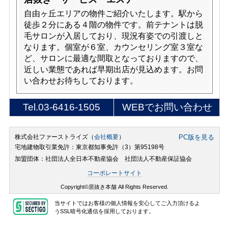
自由ヶ丘エリアの物件ご紹介いたします。駅から
徒歩２分にある４階の物件です。前テナントは脱
毛サロンが入居しており、現況有姿での引渡しと
なります。個室が６室、カウンセリング室３室な
ど、サロンに最適な間取となっておりますので、
近しい業態であれば早期出店が見込めます。お問
い合わせお待ちしております。
Tel.
03-6416-1505
WEBでお問い合わせ
株式会社ファーストライズ（
会社概要
）
PC版を見る
宅地建物取引業免許：東京都知事免許（3）第95198号
加盟団体：社団法人全日本不動産協会 社団法人不動産保証協会
コーポレートサイト
Copyright©居抜き本舗 All Rights Reserved.
当サイトではお客様の個人情報を安心してご入力頂けるよ
うSSL暗号化通信を採用しております。