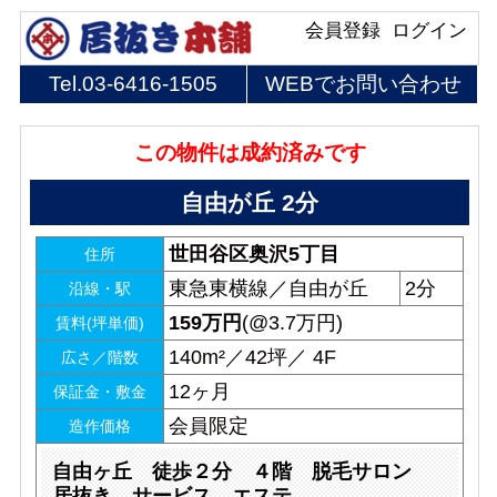
会員登録
ログイン
Tel.
03-6416-1505
WEBでお問い合わせ
この物件は成約済みです
自由が丘 2分
世田谷区奥沢5丁目
住所
東急東横線／自由が丘
2分
沿線・駅
159
万円
(@3.7万円)
賃料(坪単価)
140m²／42坪／ 4F
広さ／階数
12ヶ月
保証金・敷金
会員限定
造作価格
自由ヶ丘 徒歩２分 ４階 脱毛サロン
居抜き サービス エステ