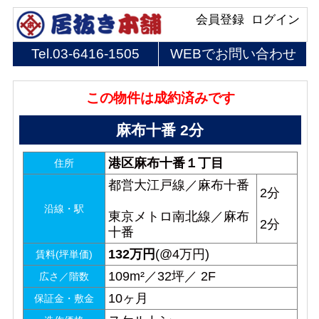
会員登録
ログイン
Tel.
03-6416-1505
WEBでお問い合わせ
この物件は成約済みです
麻布十番 2分
港区麻布十番１丁目
住所
都営大江戸線／麻布十番
2分
沿線・駅
東京メトロ南北線／麻布
2分
十番
132
万円
(@4万円)
賃料(坪単価)
109m²／32坪／ 2F
広さ／階数
10ヶ月
保証金・敷金