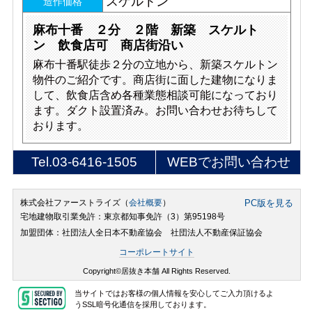
スケルトン
造作価格
麻布十番 ２分 ２階 新築 スケルト
ン 飲食店可 商店街沿い
麻布十番駅徒歩２分の立地から、新築スケルトン
物件のご紹介です。商店街に面した建物になりま
して、飲食店含め各種業態相談可能になっており
ます。ダクト設置済み。お問い合わせお待ちして
おります。
Tel.
03-6416-1505
WEBでお問い合わせ
株式会社ファーストライズ（
会社概要
）
PC版を見る
宅地建物取引業免許：東京都知事免許（3）第95198号
加盟団体：社団法人全日本不動産協会 社団法人不動産保証協会
コーポレートサイト
Copyright©居抜き本舗 All Rights Reserved.
当サイトではお客様の個人情報を安心してご入力頂けるよ
うSSL暗号化通信を採用しております。