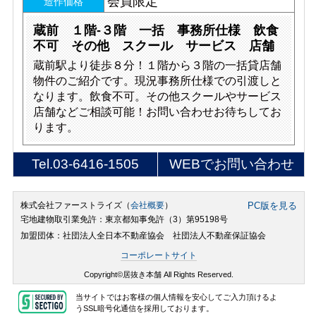
会員限定
造作価格
蔵前 １階‐３階 一括 事務所仕様 飲食
不可 その他 スクール サービス 店舗
蔵前駅より徒歩８分！１階から３階の一括貸店舗
物件のご紹介です。現況事務所仕様での引渡しと
なります。飲食不可。その他スクールやサービス
店舗などご相談可能！お問い合わせお待ちしてお
ります。
Tel.
03-6416-1505
WEBでお問い合わせ
株式会社ファーストライズ（
会社概要
）
PC版を見る
宅地建物取引業免許：東京都知事免許（3）第95198号
加盟団体：社団法人全日本不動産協会 社団法人不動産保証協会
コーポレートサイト
Copyright©居抜き本舗 All Rights Reserved.
当サイトではお客様の個人情報を安心してご入力頂けるよ
うSSL暗号化通信を採用しております。