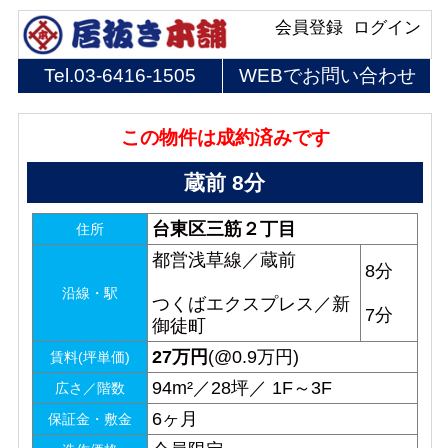
会員登録
ログイン
Tel.
03-6416-1505
WEBでお問い合わせ
この物件は成約済みです
蔵前 8分
台東区三筋２丁目
住所
都営浅草線／蔵前
8分
沿線・駅
つくばエクスプレス／新
7分
御徒町
27
万円
(@0.9万円)
賃料(坪単価)
94m²／28坪／ 1F～3F
広さ／階数
6ヶ月
保証金・敷金