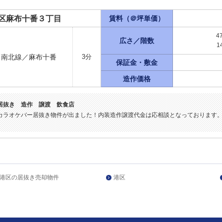
区麻布十番３丁目
賃料（＠坪単価）
4
広さ／階数
1
ロ南北線／麻布十番
3分
保証金・敷金
造作価格
居抜き 造作 譲渡 飲食店
カラオケバー居抜き物件が出ました！内装造作譲渡代金は応相談となっております
港区の居抜き売却物件
港区