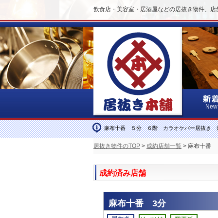
飲食店・美容室・居酒屋などの居抜き物件、店
New
麻布十番 ５分 ６階 カラオケバー居抜き 
居抜き物件のTOP
>
成約店舗一覧
> 麻布十番
成約済み店舗
麻布十番 3分