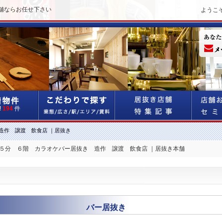
舗ならお任せ下さい
ようこ
!
194
件
造作 譲渡 飲食店 ｜居抜き
 ５分 ６階 カラオケバー居抜き 造作 譲渡 飲食店 ｜居抜き本舗
バー居抜き