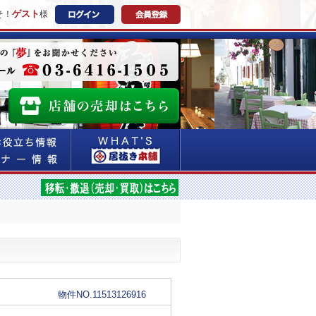
ゲスト
そ！
様
物件NO.11513126916