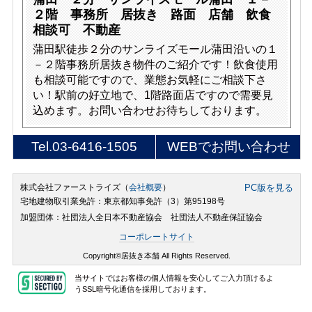
２階 事務所 居抜き 路面 店舗 飲食
相談可 不動産
蒲田駅徒歩２分のサンライズモール蒲田沿いの１
－２階事務所居抜き物件のご紹介です！飲食使用
も相談可能ですので、業態お気軽にご相談下さ
い！駅前の好立地で、1階路面店ですので需要見
込めます。お問い合わせお待ちしております。
Tel.
03-6416-1505
WEBでお問い合わせ
株式会社ファーストライズ（
会社概要
）
PC版を見る
宅地建物取引業免許：東京都知事免許（3）第95198号
加盟団体：社団法人全日本不動産協会 社団法人不動産保証協会
コーポレートサイト
Copyright©居抜き本舗 All Rights Reserved.
当サイトではお客様の個人情報を安心してご入力頂けるよ
うSSL暗号化通信を採用しております。