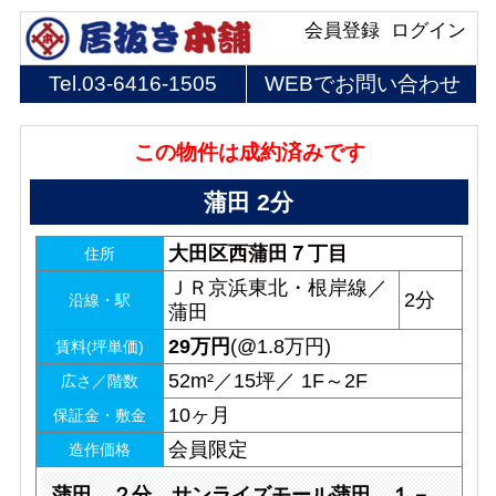
会員登録
ログイン
Tel.
03-6416-1505
WEBでお問い合わせ
この物件は成約済みです
蒲田 2分
大田区西蒲田７丁目
住所
ＪＲ京浜東北・根岸線／
2分
沿線・駅
蒲田
29
万円
(@1.8万円)
賃料(坪単価)
52m²／15坪／ 1F～2F
広さ／階数
10ヶ月
保証金・敷金
会員限定
造作価格
蒲田 ２分 サンライズモール蒲田 １－