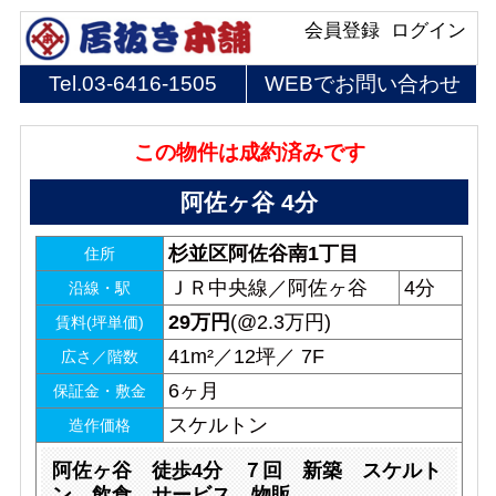
会員登録
ログイン
Tel.
03-6416-1505
WEBでお問い合わせ
この物件は成約済みです
阿佐ヶ谷 4分
杉並区阿佐谷南1丁目
住所
ＪＲ中央線／阿佐ヶ谷
4分
沿線・駅
29
万円
(@2.3万円)
賃料(坪単価)
41m²／12坪／ 7F
広さ／階数
6ヶ月
保証金・敷金
スケルトン
造作価格
阿佐ヶ谷 徒歩4分 ７回 新築 スケルト
ン 飲食 サービス 物販