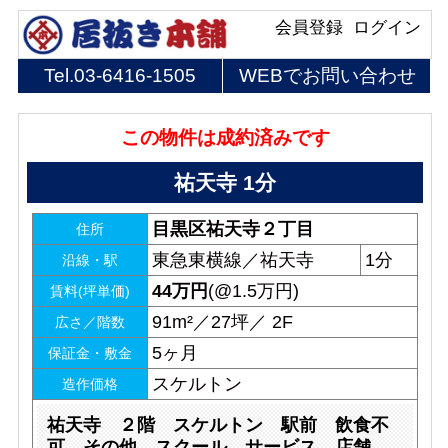
会員登録
ログイン
Tel.
03-6416-1505
WEBでお問い合わせ
この物件は成約済みです
祐天寺 1分
目黒区祐天寺２丁目
住所
東急東横線／祐天寺
1分
沿線・駅
44
万円
(@1.5万円)
賃料(坪単価)
91m²／27坪／ 2F
広さ／階数
5ヶ月
保証金・敷金
スケルトン
造作価格
祐天寺 ２階 スケルトン 駅前 飲食不
可 その他 スクール サービス 店舗