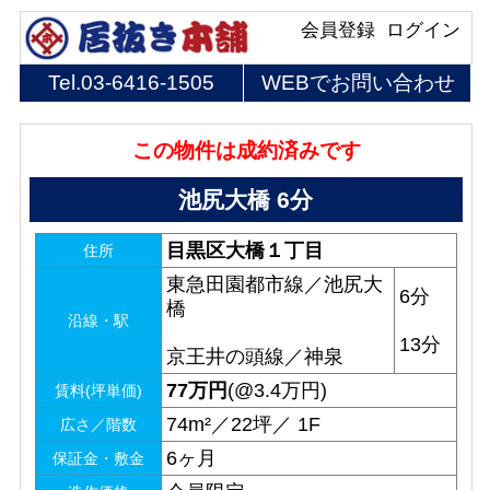
会員登録
ログイン
Tel.
03-6416-1505
WEBでお問い合わせ
この物件は成約済みです
池尻大橋 6分
目黒区大橋１丁目
住所
東急田園都市線／池尻大
6分
橋
沿線・駅
13分
京王井の頭線／神泉
77
万円
(@3.4万円)
賃料(坪単価)
74m²／22坪／ 1F
広さ／階数
6ヶ月
保証金・敷金