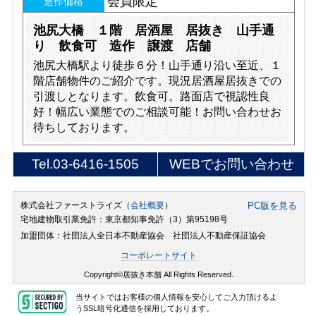
会員限定
造作価格
池尻大橋 １階 居酒屋 居抜き 山手通
り 飲食可 造作 譲渡 店舗
池尻大橋駅より徒歩６分！山手通り沿い至近、１
階店舗物件のご紹介です。現況居酒屋居抜きでの
引渡しとなります。飲食可。路面店で視認性良
好！幅広い業態でのご相談可能！お問い合わせお
待ちしております。
Tel.
03-6416-1505
WEBでお問い合わせ
株式会社ファーストライズ（
会社概要
）
PC版を見る
宅地建物取引業免許：東京都知事免許（3）第95198号
加盟団体：社団法人全日本不動産協会 社団法人不動産保証協会
コーポレートサイト
Copyright©居抜き本舗 All Rights Reserved.
当サイトではお客様の個人情報を安心してご入力頂けるよ
うSSL暗号化通信を採用しております。