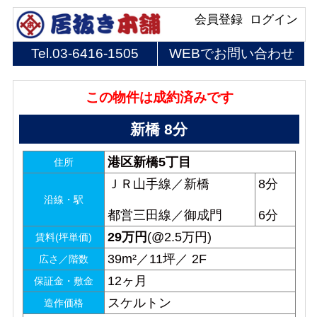
会員登録
ログイン
Tel.
03-6416-1505
WEBでお問い合わせ
この物件は成約済みです
新橋 8分
港区新橋5丁目
住所
ＪＲ山手線／新橋
8分
沿線・駅
都営三田線／御成門
6分
29
万円
(@2.5万円)
賃料(坪単価)
39m²／11坪／ 2F
広さ／階数
12ヶ月
保証金・敷金
スケルトン
造作価格