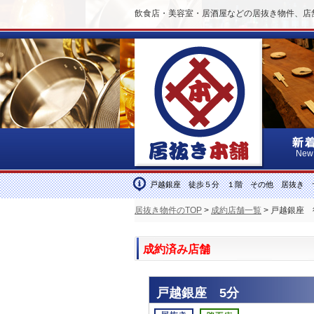
飲食店・美容室・居酒屋などの居抜き物件、店
New
戸越銀座 徒歩５分 １階 その他 居抜き 
居抜き物件のTOP
>
成約店舗一覧
> 戸越銀座
成約済み店舗
戸越銀座 5分