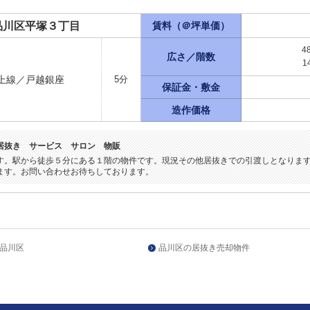
品川区平塚３丁目
賃料（＠坪単価）
4
広さ／階数
1
上線／戸越銀座
5分
保証金・敷金
造作価格
居抜き サービス サロン 物販
す。駅から徒歩５分にある１階の物件です。現況その他居抜きでの引渡しとなりま
ます。お問い合わせお待ちしております。
品川区
品川区の居抜き売却物件