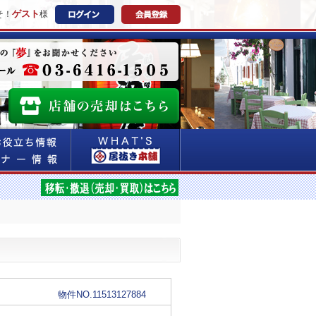
ゲスト
そ！
様
物件NO.11513127884