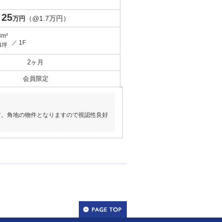
25
（@1.7万円）
万円
8m²
／ 1F
4坪
2ヶ月
会員限定
す。角地の物件となりますので視認性良好