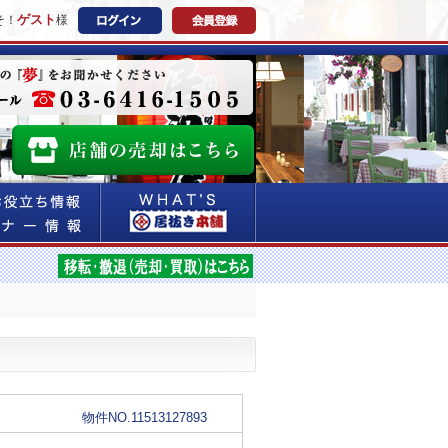
ゲスト
そ！
様
物件NO.11513127893