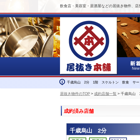
飲食店・美容室・居酒屋などの居抜き物件、店
New
千歳烏山 2分 1階 スケルトン 飲食 サー
居抜き物件のTOP
>
成約店舗一覧
> 千歳烏山
成約済み店舗
千歳烏山 2分