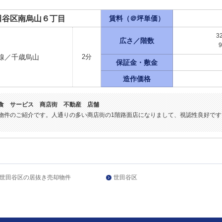
田谷区南烏山６丁目
賃料（＠坪単価）
3
広さ／階数
線／千歳烏山
2分
保証金・敷金
造作価格
飲食 サービス 商店街 不動産 店舗
ン物件のご紹介です。人通りの多い商店街の1階路面店になりまして、視認性良好で
世田谷区の居抜き売却物件
世田谷区