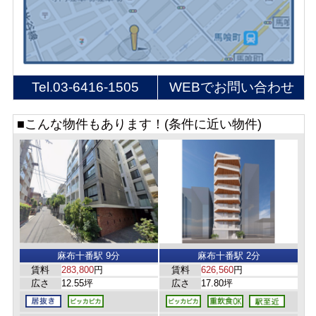
Tel.
03-6416-1505
WEBでお問い合わせ
■こんな物件もあります！(条件に近い物件)
麻布十番駅 9分
麻布十番駅 2分
賃料
283,800
円
賃料
626,560
円
広さ
12.55坪
広さ
17.80坪