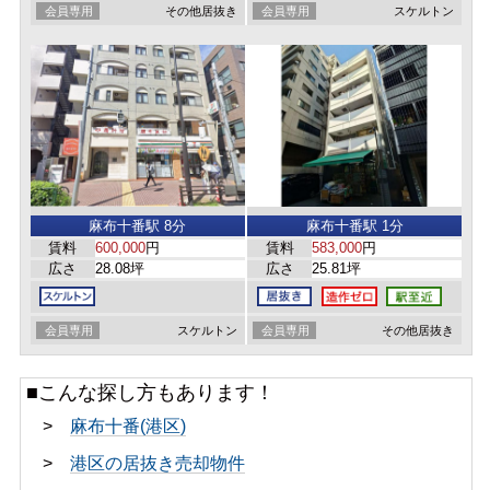
会員専用
その他居抜き
会員専用
スケルトン
麻布十番駅 8分
麻布十番駅 1分
賃料
600,000
円
賃料
583,000
円
広さ
28.08坪
広さ
25.81坪
会員専用
スケルトン
会員専用
その他居抜き
■こんな探し方もあります！
>
麻布十番(港区)
>
港区の居抜き売却物件