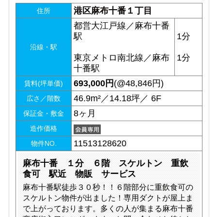
港区麻布十番１丁目
住所
都営大江戸線／麻布十番
駅
1分
沿線・駅
東京メトロ南北線／麻布
1分
十番駅
693,000
円
(@48,846円)
賃料(坪単価)
46.9m²／14.18坪／ 6F
広さ／階数
8ヶ月
保証金・敷金
造作価格
11513128620
物件NO.
麻布十番 １分 ６階 スケルトン 重飲
食可 駅近 物販 サービス
麻布十番駅徒歩３０秒！！６階部分に重飲食可の
スケルトン物件が出ました！専用ダクトが屋上ま
で上がっております。多くの人が集まる麻布十番