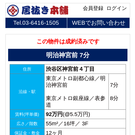
会員登録
ログイン
Tel.
03-6416-1505
WEBでお問い合わせ
この物件は成約済みです
明治神宮前 7分
渋谷区神宮前４丁目
住所
東京メトロ副都心線／明
治神宮前
7分
沿線・駅
東京メトロ銀座線／表参
8分
道
92
万円
(@5.5万円)
賃料(坪単価)
55m²／16坪／ 3F
広さ／階数
12ヶ月
保証金・敷金