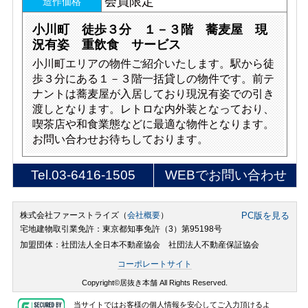
会員限定
造作価格
小川町 徒歩３分 １－３階 蕎麦屋 現
況有姿 重飲食 サービス
小川町エリアの物件ご紹介いたします。駅から徒
歩３分にある１－３階一括貸しの物件です。前テ
ナントは蕎麦屋が入居しており現況有姿での引き
渡しとなります。レトロな内外装となっており、
喫茶店や和食業態などに最適な物件となります。
お問い合わせお待ちしております。
Tel.
03-6416-1505
WEBでお問い合わせ
株式会社ファーストライズ（
会社概要
）
PC版を見る
宅地建物取引業免許：東京都知事免許（3）第95198号
加盟団体：社団法人全日本不動産協会 社団法人不動産保証協会
コーポレートサイト
Copyright©居抜き本舗 All Rights Reserved.
当サイトではお客様の個人情報を安心してご入力頂けるよ