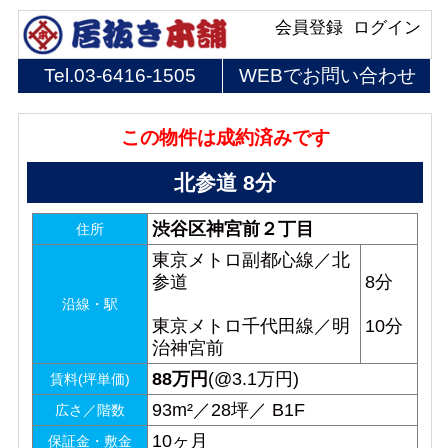
会員登録
ログイン
Tel.
03-6416-1505
WEBでお問い合わせ
この物件は成約済みです
北参道 8分
渋谷区神宮前２丁目
住所
東京メトロ副都心線／北
参道
8分
沿線・駅
東京メトロ千代田線／明
10分
治神宮前
88
万円
(@3.1万円)
賃料(坪単価)
93m²／28坪／ B1F
広さ／階数
10ヶ月
保証金・敷金