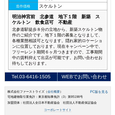
スケルトン
造作価格
明治神宮前 北参道 地下１階 新築 ス
ケルトン 飲食店可 不動産
北参道駅徒歩８分の立地から、新築スケルトン物
件のご紹介です。地下１階の募集となりまして、
各種業態相談可となります。隠れ家的ロケーショ
ンに位置しております。現在キャンペーン中で、
フリーレント期間６ヶ月つきますので、工事期間
中の賃料抑えて出店が可能です。お問い合わせお
待ちしております。
Tel.
03-6416-1505
WEBでお問い合わせ
株式会社ファーストライズ（
会社概要
）
PC版を見る
宅地建物取引業免許：東京都知事免許（3）第95198号
加盟団体：社団法人全日本不動産協会 社団法人不動産保証協会
コーポレートサイト