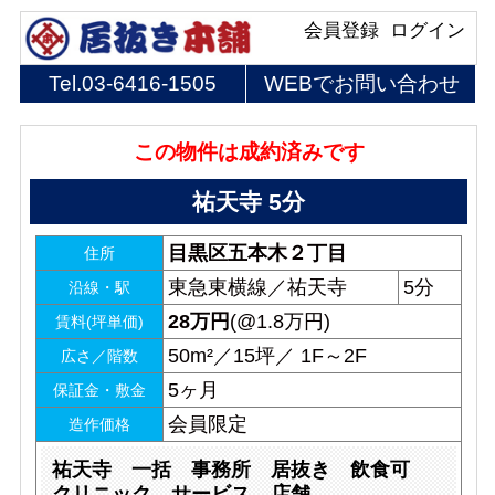
会員登録
ログイン
Tel.
03-6416-1505
WEBでお問い合わせ
この物件は成約済みです
祐天寺 5分
目黒区五本木２丁目
住所
東急東横線／祐天寺
5分
沿線・駅
28
万円
(@1.8万円)
賃料(坪単価)
50m²／15坪／ 1F～2F
広さ／階数
5ヶ月
保証金・敷金
会員限定
造作価格
祐天寺 一括 事務所 居抜き 飲食可
クリニック サービス 店舗